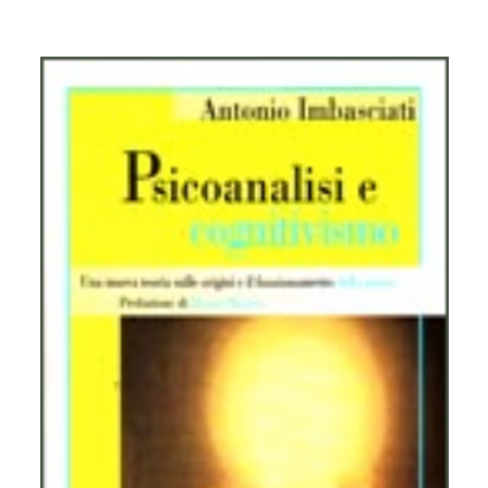
10.
Psicoanalisi e Istituzioni Sanitarie
11.
Formazione operatori sanitari
12.
Psicoanalisi e psicosociologia del linguaggio iconico e
dei mass-media
13.
Psicometria e test mentali