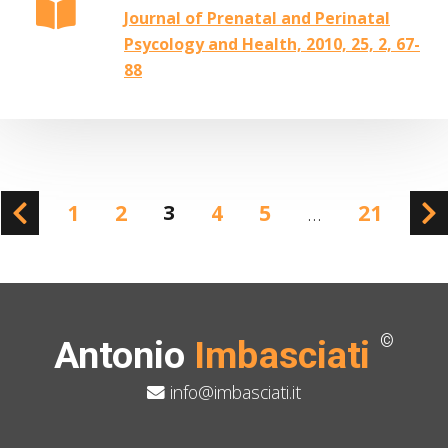
Journal of Prenatal and Perinatal
Psycology and Health, 2010, 25, 2, 67-
88
1
2
3
4
5
…
21
©
Antonio
Imbasciati
info@imbasciati.it