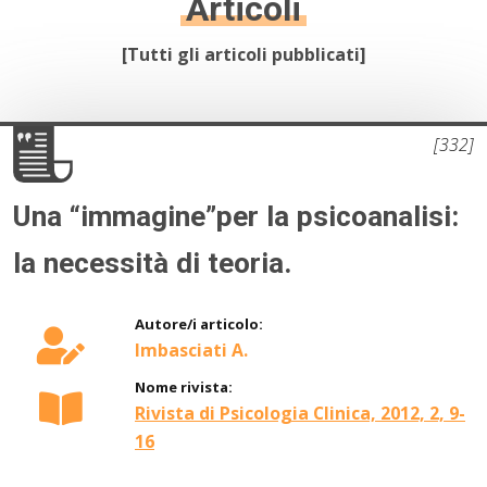
Articoli
10.
Psicoanalisi e Istituzioni Sanitarie
[Tutti gli articoli pubblicati]
11.
Formazione operatori sanitari
12.
Psicoanalisi e psicosociologia del linguaggio iconico e
dei mass-media
[332]
13.
Psicometria e test mentali
Una “immagine”per la psicoanalisi:
la necessità di teoria.
Autore/i articolo:
Imbasciati A.
Nome rivista:
Rivista di Psicologia Clinica, 2012, 2, 9-
16