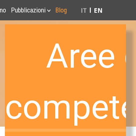
IT
EN
ono
Pubblicazioni
Blog
Aree d
compete