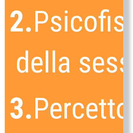
2.
Psicofis
della sess
3.
Percetto