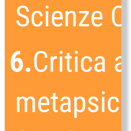
Scienze C
6.
Critica a
metapsico