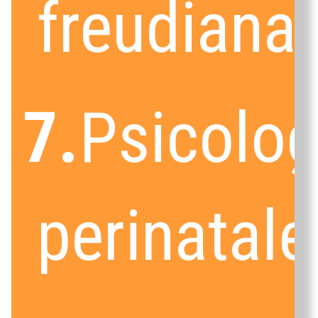
freudiana
7.
Psicolog
perinatale