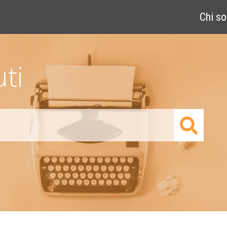
Chi s
ti