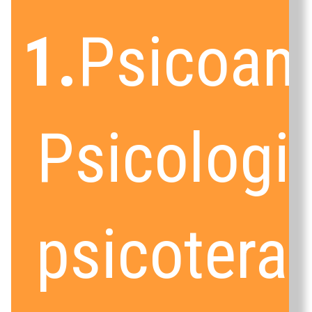
1.
Psicoana
Psicologia
psicotera