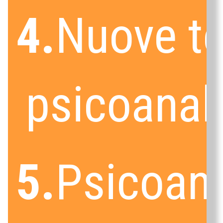
4.
Nuove te
psicoanali
5.
Psicoana