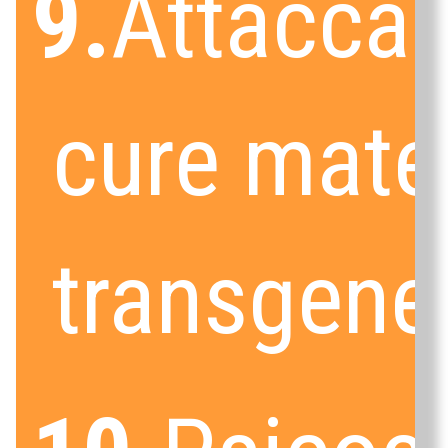
9.
Attacca
cure mate
transgener