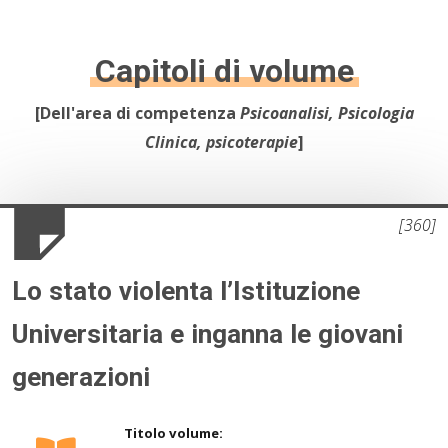
10.
Psicoanalisi e Istituzioni Sanitarie
Capitoli di volume
11.
Formazione operatori sanitari
12.
Psicoanalisi e psicosociologia del linguaggio iconico e
[Dell'area di competenza
Psicoanalisi, Psicologia
dei mass-media
Clinica, psicoterapie
]
13.
Psicometria e test mentali
[360]
Lo stato violenta l’Istituzione
Universitaria e inganna le giovani
generazioni
Titolo volume: