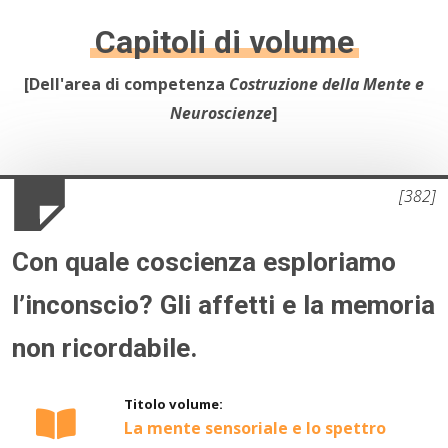
10.
Psicoanalisi e Istituzioni Sanitarie
Capitoli di volume
11.
Formazione operatori sanitari
[Dell'area di competenza
Costruzione della Mente e
12.
Psicoanalisi e psicosociologia del linguaggio iconico e
Neuroscienze
]
dei mass-media
13.
Psicometria e test mentali
[382]
Con quale coscienza esploriamo
l’inconscio? Gli affetti e la memoria
non ricordabile.
Titolo volume:
La mente sensoriale e lo spettro