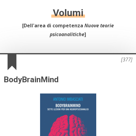
10.
Psicoanalisi e Istituzioni Sanitarie
Volumi
11.
Formazione operatori sanitari
[Dell'area di competenza
Nuove teorie
12.
Psicoanalisi e psicosociologia del linguaggio iconico e
psicoanalitiche
]
dei mass-media
13.
Psicometria e test mentali
[377]
BodyBrainMind