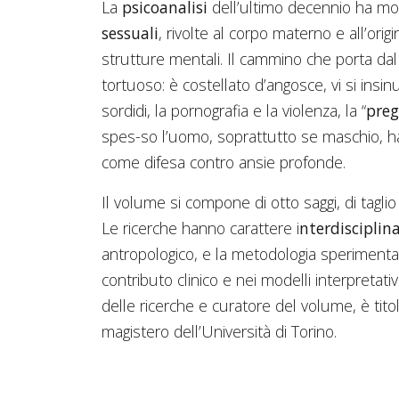
La
psicoanalisi
dell’ultimo decennio ha mo
sessuali
, rivolte al corpo materno e all’origi
strutture mentali. Il cammino che porta dal s
tortuoso: è costellato d’angosce, vi si insinua
sordidi, la pornografia e la violenza, la “
preg
spes-so l’uomo, soprattutto se maschio, ha 
come difesa contro ansie profonde.
Il volume si compone di otto saggi, di taglio 
Le ricerche hanno carattere i
nterdisciplin
antropologico, e la metodologia sperimentale
contributo clinico e nei modelli interpretativ
delle ricerche e curatore del volume, è titol
magistero dell’Università di Torino.