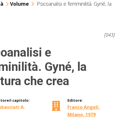
tà
Volume
Psicoanalisi e femminilità. Gyné, la
[043]
oanalisi e
inilità. Gyné, la
tura che crea
tore/i capitolo:
Editore:
basciati A.
Franco Angeli,
Milano, 1979