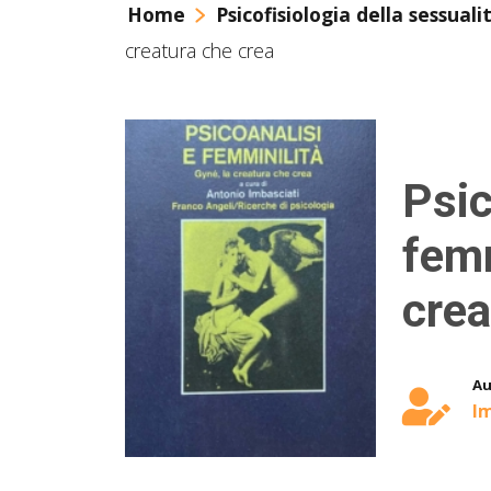
Home
Psicofisiologia della sessuali
creatura che crea
Psic
femm
crea
Au
Im