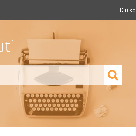
Chi s
ti