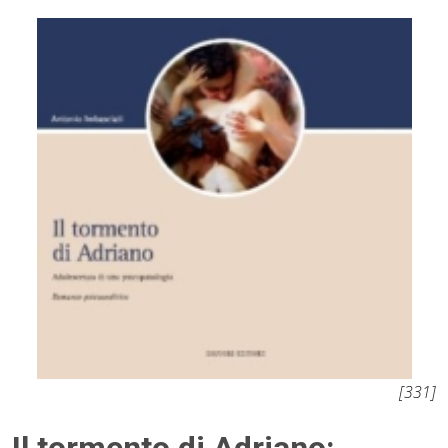
10.
Psicoanalisi e Istituzioni Sanitarie
11.
Formazione operatori sanitari
12.
Psicoanalisi e psicosociologia del linguaggio iconico e
dei mass-media
13.
Psicometria e test mentali
[331]