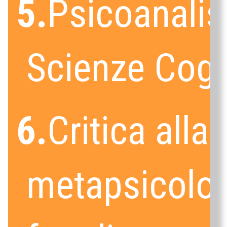
5.
Psicoanalis
Scienze Cogn
6.
Critica alla
metapsicolo