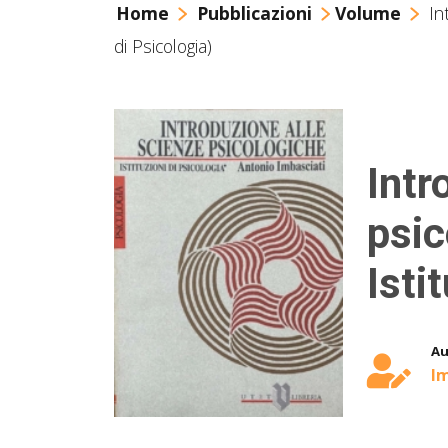
Home
Pubblicazioni
Volume
In
di Psicologia)
Intr
psic
Isti
Au
Im