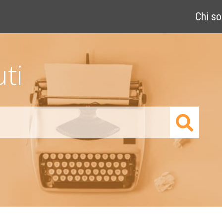
Chi s
ti