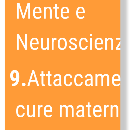
Mente e
Neuroscienz
9.
Attaccamen
cure materne