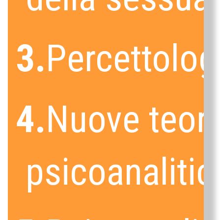
3.
Percettolog
4.
Nuove teori
psicoanalitic