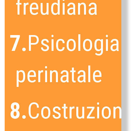
freudiana
7.
Psicologia c
perinatale
8.
Costruzione