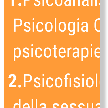
Psicologia Cl
psicoterapie
2.
Psicofisiol
della sessual