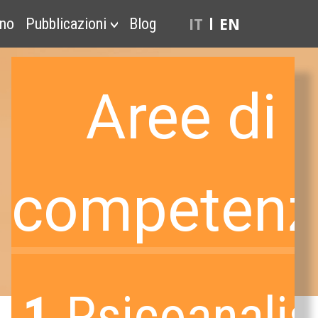
IT
EN
ono
Pubblicazioni
Blog
Aree di
competenz
1.
Psicoanalisi