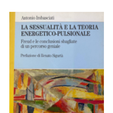
10.
Psicoanalisi e Istituzioni Sanitarie
11.
Formazione operatori sanitari
12.
Psicoanalisi e psicosociologia del linguaggio iconico e
dei mass-media
13.
Psicometria e test mentali