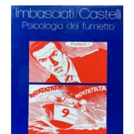
10.
Psicoanalisi e Istituzioni Sanitarie
11.
Formazione operatori sanitari
12.
Psicoanalisi e psicosociologia del linguaggio iconico e
dei mass-media
13.
Psicometria e test mentali