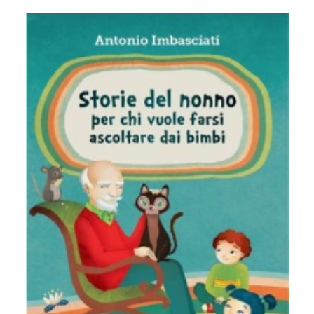
10.
Psicoanalisi e Istituzioni Sanitarie
11.
Formazione operatori sanitari
12.
Psicoanalisi e psicosociologia del linguaggio iconico e
dei mass-media
13.
Psicometria e test mentali