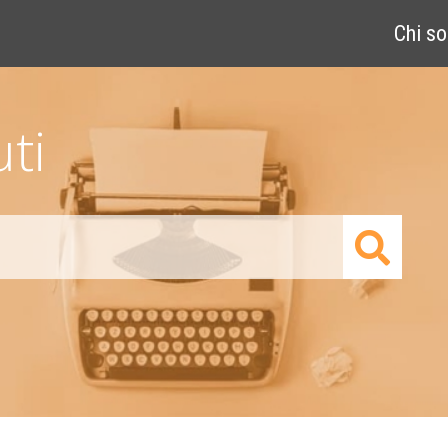
Chi s
ti