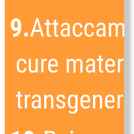
9.
Attaccame
cure matern
transgenera