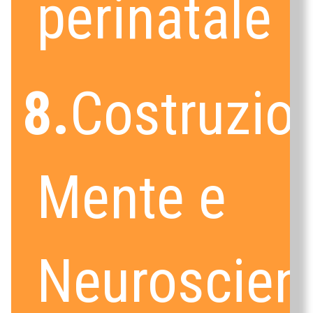
perinatale
8.
Costruzion
Mente e
Neuroscien