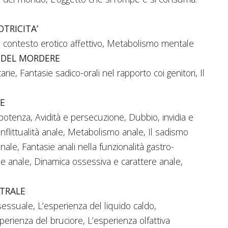
OTRICITA’
l contesto erotico affettivo, Metabolismo mentale
A DEL MORDERE
ie, Fantasie sadico-orali nel rapporto coi genitori, Il
LE
ipotenza, Avidità e persecuzione, Dubbio, invidia e
onflittualità anale, Metabolismo anale, Il sadismo
ale, Fantasie anali nella funzionalità gastro-
one anale, Dinamica ossessiva e carattere anale,
ETRALE
sessuale, L’esperienza del liquido caldo,
erienza del bruciore, L’esperienza olfattiva