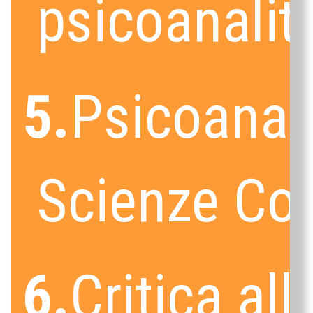
psicoanalit
5.
Psicoanali
Scienze Cog
6.
Critica all