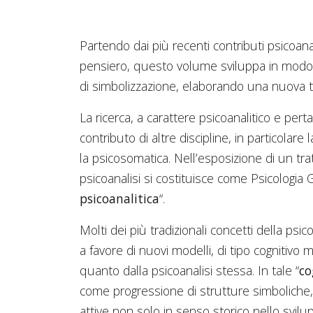
Partendo dai più recenti contributi psicoanali
pensiero, questo volume sviluppa in modo si
di simbolizzazione, elaborando una nuova te
La ricerca, a carattere psicoanalitico e pertan
contributo di altre discipline, in particolare 
la psicosomatica. Nell’esposizione di un trat
psicoanalisi si costituisce come Psicologia 
psicoanalitica
“.
Molti dei più tradizionali concetti della psic
a favore di nuovi modelli, di tipo cognitivo 
quanto dalla psicoanalisi stessa. In tale “
co
come progressione di strutture simboliche, d
attive non solo in senso storico nello svilu