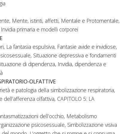
gia
te, Mente, istinti, affetti, Mentale e Protomentale,
 Invidia primaria e modelli corporei
E
ri, La fantasia espulsiva, Fantasie avide e invidiose,
psicosessuale, Situazione depressiva e fondamenti
tuazione di dipendenza, Invidia, dipendenza e
tà
ESPIRATORIO-OLFATTIVE
età e patologia della simbolizzazione respiratoria,
 dell’afferenza olfattiva, CAPITOLO 5: LA
Fantasmatizzazioni dell’occhio, Metabolismo
’organizzazione psicosessuale, Simbolizzazione visiva
za del mondo, L’oggetto che si rompe e si consuma.