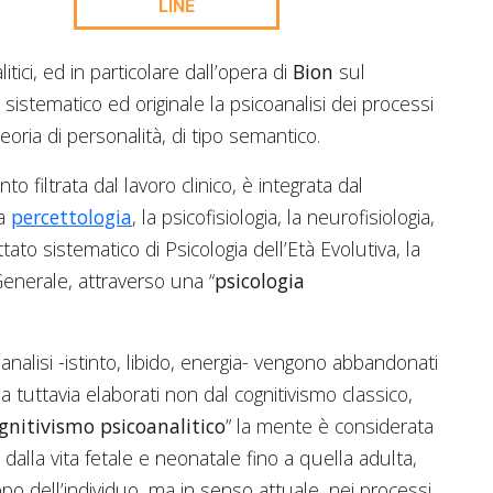
LINE
tici, ed in particolare dall’opera di
Bion
sul
stematico ed originale la psicoanalisi dei processi
oria di personalità, di tipo semantico.
to filtrata dal lavoro clinico, è integrata dal
la
percettologia
, la psicofisiologia, la neurofisiologia,
tato sistematico di Psicologia dell’Età Evolutiva, la
Generale, attraverso una “
psicologia
oanalisi -istinto, libido, energia- vengono abbandonati
ma tuttavia elaborati non dal cognitivismo classico,
gnitivismo psicoanalitico
” la mente è considerata
alla vita fetale e neonatale fino a quella adulta,
ppo dell’individuo, ma in senso attuale, nei processi