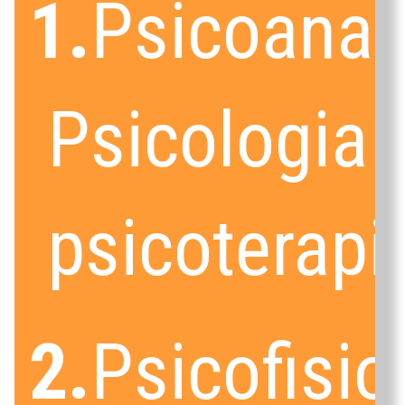
1.
Psicoanali
Psicologia C
psicoterapi
2.
Psicofisio