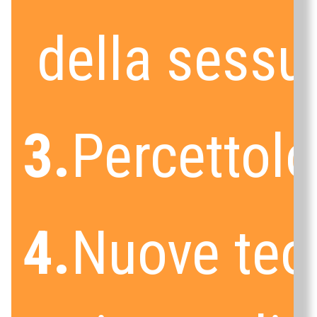
della sessua
3.
Percettolo
4.
Nuove teo