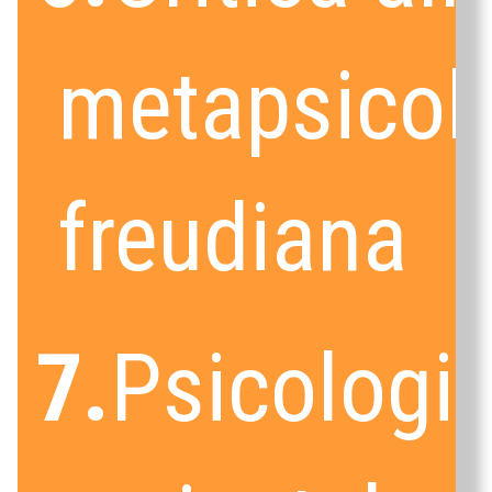
metapsicol
freudiana
7.
Psicologia