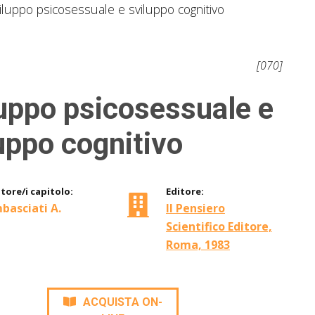
iluppo psicosessuale e sviluppo cognitivo
[070]
uppo psicosessuale e
uppo cognitivo
tore/i capitolo:
Editore:
basciati A.
Il Pensiero
Scientifico Editore,
Roma, 1983
ACQUISTA ON-