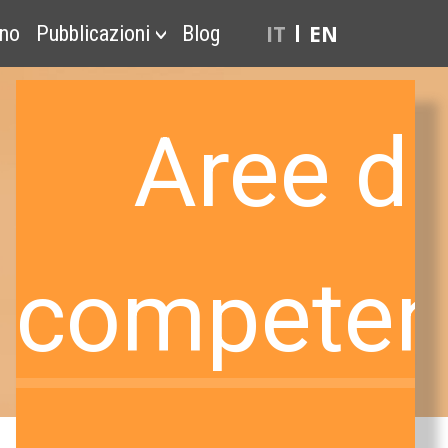
IT
EN
ono
Pubblicazioni
Blog
Aree di
competen