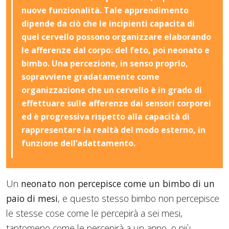
nuove funzionalità. Tale apprendimento
dipende da ciò che le incipienti capacita di
quel cervello possono organizzare elaborando
le afferenze dal corpo: del feto, poi neonato e
bimbo. Una percezione, in senso proprio,
sopravviene gradatamente come
organizzazione che un cervello è in grado di
effettuare sulle afferenze dai sensori corporei
ed è progressiva rispetto alla capacità di
rappresentare la realtà del modo esterno, in
funzione dell’adattamento.
Un
neonato non percepisce come un bimbo di un
paio di mesi
, e questo stesso bimbo non percepisce
le stesse cose come le percepirà a sei mesi,
tantomeno come le percepirà a un anno, o più