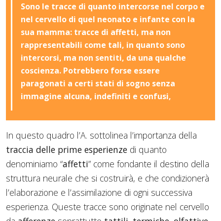
Sono le tracce di quanto intercorse nel corpo e
nel cervello di quel neonato e infante con la
sua mamma: tracce di affetti, ma non
rappresentabili come tali, in quanto sono
intercorsi, ma non sentiti, da una qualche
coscienza. Potrebbero forse essere
paragonati a certi stati di sogno senza
immagine alcuna, indefiniti e confusi,
In questo quadro l’A. sottolinea l’importanza della
traccia delle prime esperienze
di quanto
denominiamo “
affetti
” come fondante il destino della
struttura neurale che si costruirà, e che condizionerà
l’elaborazione e l’assimilazione di ogni successiva
esperienza. Queste tracce sono originate nel cervello