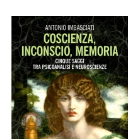
10.
Psicoanalisi e Istituzioni Sanitarie
11.
Formazione operatori sanitari
12.
Psicoanalisi e psicosociologia del linguaggio iconico e
dei mass-media
13.
Psicometria e test mentali