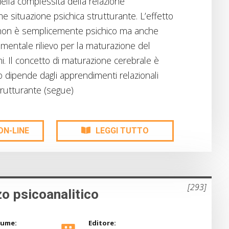
ella complessità della relazione
e situazione psichica strutturante. L’effetto
 non è semplicemente psichico ma anche
amentale rilievo per la maturazione del
i. Il concetto di maturazione cerebrale è
o dipende dagli apprendimenti relazionali
strutturante (segue)
ON-LINE
LEGGI TUTTO
[293]
 psicoanalitico
lume:
Editore: