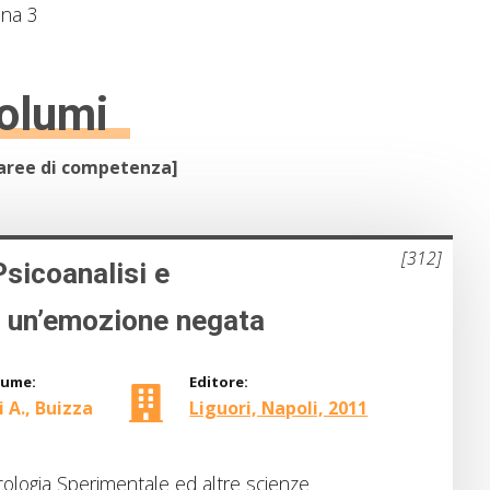
ina 3
olumi
e aree di competenza]
[312]
sicoanalisi e
i un’emozione negata
lume:
Editore:
 A., Buizza
Liguori, Napoli, 2011
ologia Sperimentale ed altre scienze