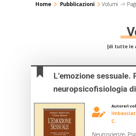
Home
Pubblicazioni
Volumi
-> Pag
V
[di tutte l
L’emozione sessuale. P
neuropsicofisiologia d
Autore/i vo
Imbasciati
C.
Neuroscienze, Psic