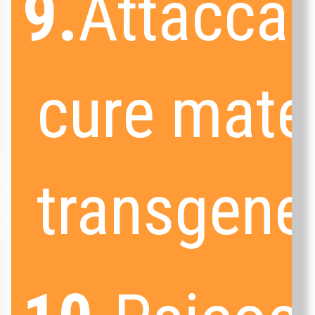
9.
Attacca
cure mate
transgener