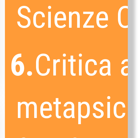
Scienze C
6.
Critica a
metapsico