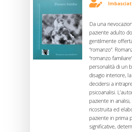
Imbasciati
Da una rievocazione
paziente adulto dop
gentilmente offerta
“romanzo”. Romanzo
“romanzo familiare”,
personalità di un b
disagio interiore, l
decidersi a intrapr
psicoanalisi. L’auto
paziente in analisi
ricostruita ed elabo
paziente in prima 
significative, dete