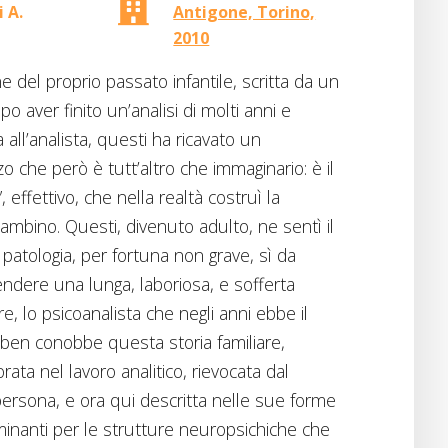
 A.
Antigone, Torino,
2010
 del proprio passato infantile, scritta da un
o aver finito un’analisi di molti anni e
 all’analista, questi ha ricavato un
 che però è tutt’altro che immaginario: è il
 effettivo, che nella realtà costruì la
ambino. Questi, divenuto adulto, ne sentì il
a patologia, per fortuna non grave, sì da
endere una lunga, laboriosa, e sofferta
re, lo psicoanalista che negli anni ebbe il
, ben conobbe questa storia familiare,
rata nel lavoro analitico, rievocata dal
persona, e ora qui descritta nelle sue forme
rminanti per le strutture neuropsichiche che