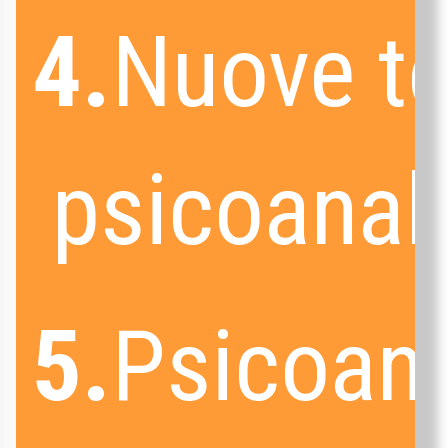
4.
Nuove te
psicoanali
5.
Psicoana