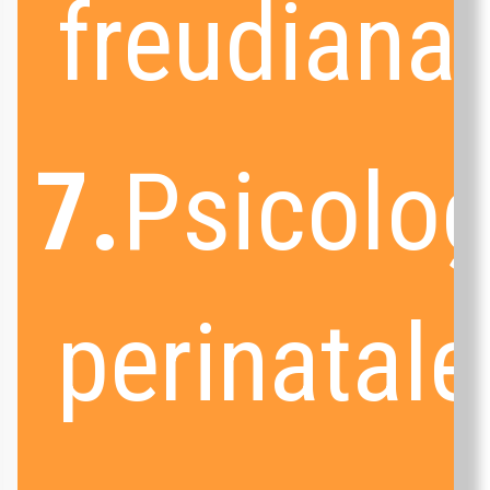
freudiana
7.
Psicolog
perinatale