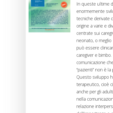
In queste ultime de
enormemente svilup
tecniche derivate 
origine a varie e d
centrate sui caregi
neonato, o meglio l
può essere clinic
caregiver e bimbo. 
comunicazione che i
“pazienti” non è la 
Questo sviluppo h
terapeutico, cioè c
anche per gli adulti
nella comunicazion
relazione interpers