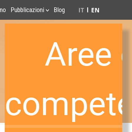
IT
EN
ono
Pubblicazioni
Blog
Aree d
compete