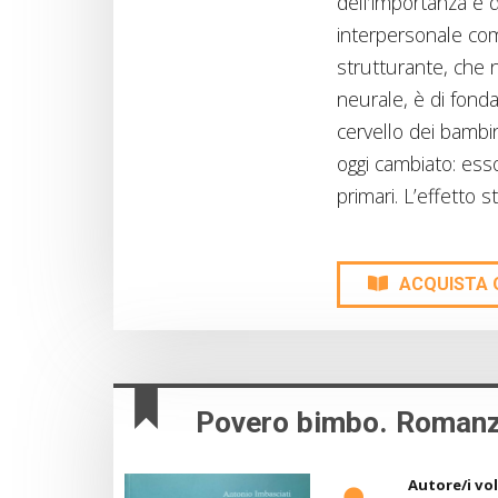
dell’importanza e d
interpersonale com
strutturante, che
neurale, è di fond
cervello dei bambin
oggi cambiato: ess
primari. L’effetto 
ACQUISTA 
Povero bimbo. Romanzo
Autore/i vo