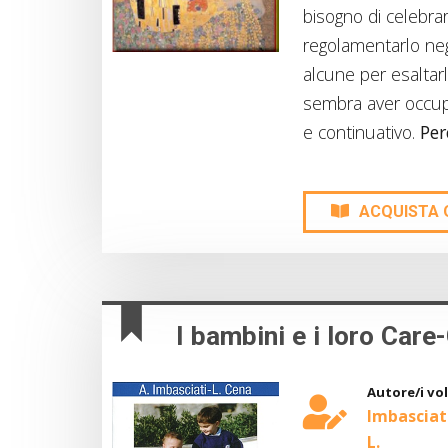
bisogno di celebrar
regolamentarlo negli
alcune per esaltar
sembra aver occup
e continuativo.
Per
ACQUISTA 
I bambini e i loro Care
Autore/i vo
Imbasciati
L.