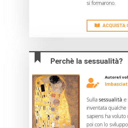
si formarono.
ACQUISTA 
Perchè la sessualità?
Autore/i vo
Imbasciati
Sulla
sessualità
e 
inventata qualche 
sapiens ha voluto r
poi con lo sviluppo 