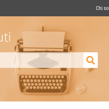
Chi s
ti