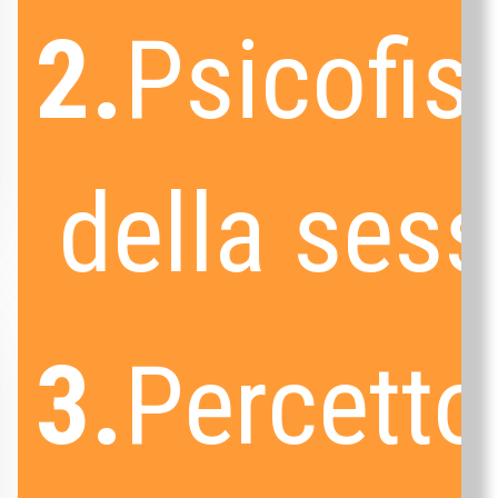
2.
Psicofis
della sess
3.
Percetto