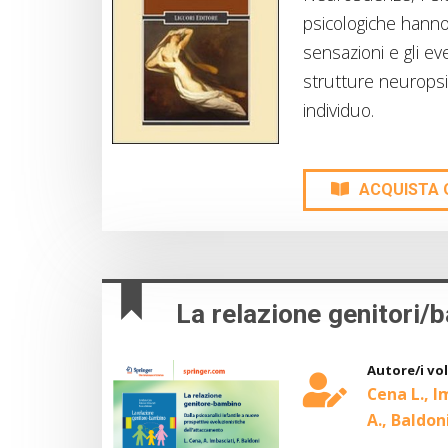
psicologiche hann
sensazioni e gli ev
strutture neuropsi
individuo.
ACQUISTA 
La relazione genitori/
Autore/i vo
Cena L., I
A., Baldoni