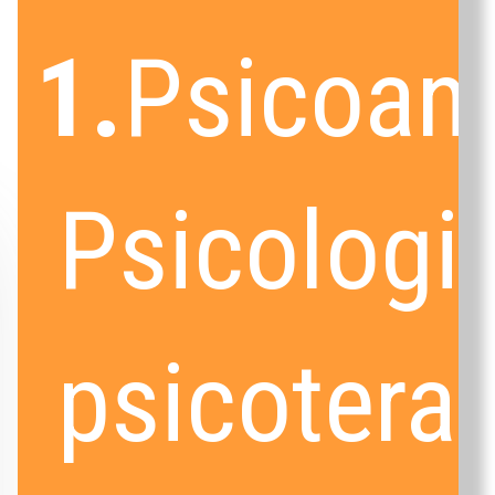
1.
Psicoana
Psicologia
psicotera